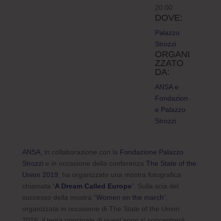
20:00
DOVE:
Palazzo
Strozzi
ORGANI
ZZATO
DA:
ANSA e
Fondazion
e Palazzo
Strozzi
ANSA
, in collaborazione con la
Fondazione Palazzo
Strozzi
e in occasione della conferenza
The State of the
Union 2019
, ha organizzato una mostra fotografica
chiamata
‘
A Dream Called Europe
’
. Sulla scia del
successo della mostra “
Women on the march
”,
organizzata in occasione di The State of the Union
2016, il tema principale di quest’anno si concentrerà