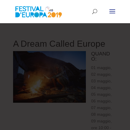
A Dream Called Europe
QUAND
O:
01 maggio,
02 maggio,
03 maggio,
04 maggio,
05 maggio,
06 maggio,
07 maggio,
08 maggio,
09 maggio,
ore 10:00 -