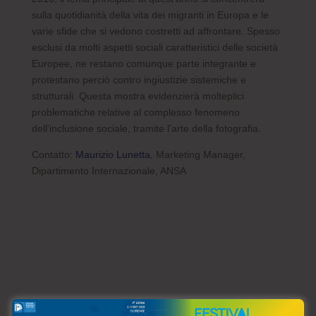
sulla quotidianità della vita dei migranti in Europa e le
varie sfide che si vedono costretti ad affrontare. Spesso
esclusi da molti aspetti sociali caratteristici delle società
Europee, ne restano comunque parte integrante e
protestano perciò contro ingiustizie sistemiche e
strutturali. Questa mostra evidenzierà molteplici
problematiche relative al complesso fenomeno
dell’inclusione sociale, tramite l’arte della fotografia.
Contatto:
Maurizio Lunetta
, Marketing Manager,
Dipartimento Internazionale, ANSA