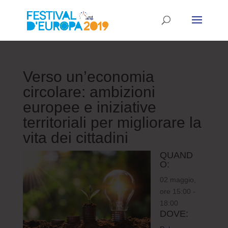
Verso un’economia
circolare: ambizioni
europee e iniziative
territoriali per migliorare la
vita dei cittadini
QUAND
O:
02 maggio,
ore 15:00 -
18:00
DOVE: