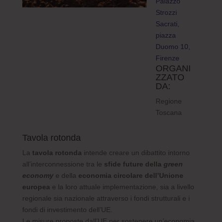
Palazzo
Strozzi
Sacrati,
piazza
Duomo 10,
Firenze
ORGANI
ZZATO
DA:
Regione
Toscana
Tavola rotonda
La
tavola rotonda
intende creare un dibattito intorno
all’interconnessione tra le
sfide future della
green
economy
e della
economia circolare dell’Unione
europea
e la loro attuale implementazione, sia a livello
regionale sia nazionale attraverso i fondi strutturali e i
fondi di investimento dell’UE.
Le misure proposte dall’UE per sostenere un’economia