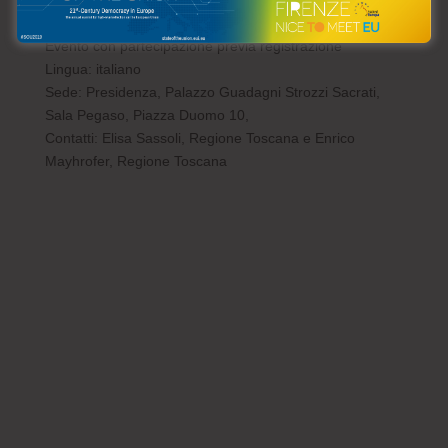
Toscana
Evento con partecipazione previa registrazione
Lingua: italiano
Sede: Presidenza, Palazzo Guadagni Strozzi Sacrati,
Sala Pegaso, Piazza Duomo 10,
Contatti: Elisa Sassoli, Regione Toscana e Enrico
Mayhrofer, Regione Toscana