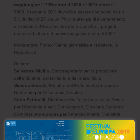
raggiungere il 70% entro il 2020 e l’80% entro il
2023.
Il restante 20% dovrebbe essere composto da un
5% di rifiuti MBT, da un 7% di materiale di incenerimento
e il restante 8% da residuo per discariche. I progetti
mirano ad attuare 6 nuovi biodigestori entro il 2022.
Moderatore: Franco Vanni, giornalista e redattore, la
Repubblica
Relatori:
Salvatore Micillo
, Sottosegretario per la protezione
dell’ambiente, del territorio e del mare, Italia
Simona Bonafè
, Membro del Parlamento Europeo e
Referente per l’Economia Circolare
Carlo Pettinelli,
Direttore delle Tecnologie per la Salute,
per l’Ambiente e per i Consumatori, Direzione Generale
Commissione europea per il mercati interni, l’industria,
l’imprenditorialità e le PMI
Enrico Ross
i, Presidente della Regione Toscana
Giulia Deidda
, Sindaco di Santa Croce sull’Arno,